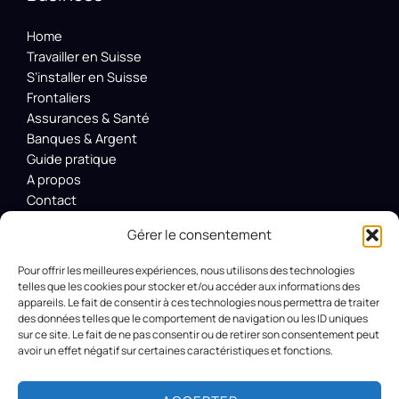
Home
Travailler en Suisse
S’installer en Suisse
Frontaliers
Assurances & Santé
Banques & Argent
Guide pratique
A propos
Contact
Politique de cookies (UE)
Gérer le consentement
Blog
Get In Touch
Pour offrir les meilleures expériences, nous utilisons des technologies
telles que les cookies pour stocker et/ou accéder aux informations des
appareils. Le fait de consentir à ces technologies nous permettra de traiter
Rt. 66, Downtown, Washington, DC
des données telles que le comportement de navigation ou les ID uniques
info@example.com​
sur ce site. Le fait de ne pas consentir ou de retirer son consentement peut
avoir un effet négatif sur certaines caractéristiques et fonctions.
1-800-1234-567
+001 987-654-3210