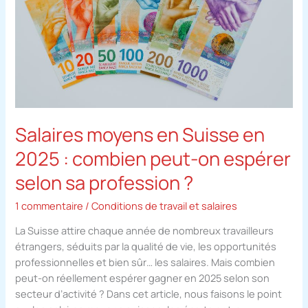
2025
:
combien
peut-
on
espérer
selon
sa
Salaires moyens en Suisse en
profession
?
2025 : combien peut-on espérer
selon sa profession ?
1 commentaire
/
Conditions de travail et salaires
La Suisse attire chaque année de nombreux travailleurs
étrangers, séduits par la qualité de vie, les opportunités
professionnelles et bien sûr… les salaires. Mais combien
peut-on réellement espérer gagner en 2025 selon son
secteur d’activité ? Dans cet article, nous faisons le point